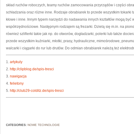
skład ruchów roboczych, teamy ruchów zamocowania przyrządów i części obra
schładzania oraz różne inne. Rodzaje obrabiarek to przede wszystkim tokarki t
kłowe i inne. Innym typem narzędzi do nadawania innych kształtów mogą być w
współrzędnościowe. Następnym rodzajem są frezarki. Dzielą się m.in. na pionowe
również szlifierki takie jak np. do otworów, dogładzarki, polerki lub także docie
przede wszystkim kuźniarki, młotki, prasy, hydrauliczne, mimośrodowe, pneum
walcarki i ciągarki do rur lub drutów. Do odmian obrabiarek należą też elektrodr
1.
artykuly
2.
http://clipblog.de/spis-tresci
3.
nawigacja
4.
felietony
5.
http://club29-colditz.de/spis-tresci
CATEGORIES:
NOWE TECHNOLOGIE