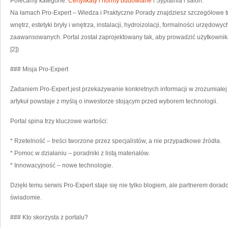
Polecamy kategorie:
Certyfikaty i normy budowlane
i Sypialnia i salon.
Na łamach Pro-Expert – Wiedza i Praktyczne Porady znajdziesz szczegółowe 
wnętrz, estetyki bryły i wnętrza, instalacji, hydroizolacji, formalności urzędowy
zaawansowanych. Portal został zaprojektowany tak, aby prowadzić użytkownika 
[2])
### Misja Pro-Expert
Zadaniem Pro-Expert jest przekazywanie konkretnych informacji w zrozumiałe
artykuł powstaje z myślą o inwestorze stojącym przed wyborem technologii.
Portal spina trzy kluczowe wartości:
* Rzetelność – treści tworzone przez specjalistów, a nie przypadkowe źródła.
* Pomoc w działaniu – poradniki z listą materiałów.
* Innowacyjność – nowe technologie.
Dzięki temu serwis Pro-Expert staje się nie tylko blogiem, ale partnerem dora
świadomie.
### Kto skorzysta z portalu?