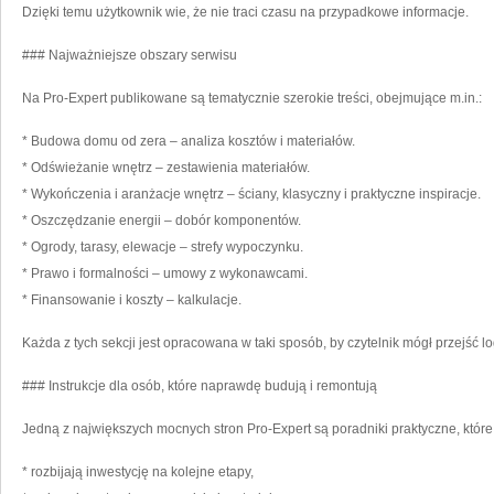
Dzięki temu użytkownik wie, że nie traci czasu na przypadkowe informacje.
### Najważniejsze obszary serwisu
Na Pro-Expert publikowane są tematycznie szerokie treści, obejmujące m.in.:
* Budowa domu od zera – analiza kosztów i materiałów.
* Odświeżanie wnętrz – zestawienia materiałów.
* Wykończenia i aranżacje wnętrz – ściany, klasyczny i praktyczne inspiracje.
* Oszczędzanie energii – dobór komponentów.
* Ogrody, tarasy, elewacje – strefy wypoczynku.
* Prawo i formalności – umowy z wykonawcami.
* Finansowanie i koszty – kalkulacje.
Każda z tych sekcji jest opracowana w taki sposób, by czytelnik mógł przejść l
### Instrukcje dla osób, które naprawdę budują i remontują
Jedną z największych mocnych stron Pro-Expert są poradniki praktyczne, które
* rozbijają inwestycję na kolejne etapy,