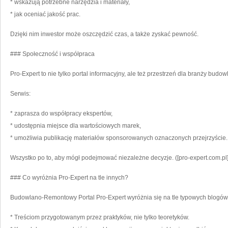
* wskazują potrzebne narzędzia i materiały,
* jak oceniać jakość prac.
Dzięki nim inwestor może oszczędzić czas, a także zyskać pewność.
### Społeczność i współpraca
Pro-Expert to nie tylko portal informacyjny, ale też przestrzeń dla branży budow
Serwis:
* zaprasza do współpracy ekspertów,
* udostępnia miejsce dla wartościowych marek,
* umożliwia publikację materiałów sponsorowanych oznaczonych przejrzyście.
Wszystko po to, aby mógł podejmować niezależne decyzje. ([pro-expert.com.pl]
### Co wyróżnia Pro-Expert na tle innych?
Budowlano-Remontowy Portal Pro-Expert wyróżnia się na tle typowych blogów 
* Treściom przygotowanym przez praktyków, nie tylko teoretyków.