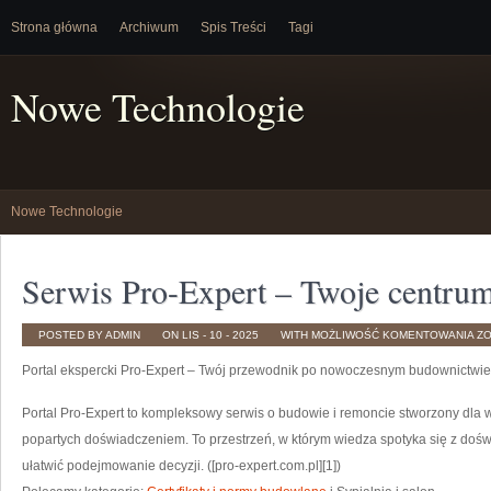
Strona główna
Archiwum
Spis Treści
Tagi
Nowe Technologie
Nowe Technologie
Serwis Pro-Expert – Twoje centru
SE
POSTED BY ADMIN
ON LIS - 10 - 2025
WITH
MOŻLIWOŚĆ KOMENTOWANIA
Z
PR
EX
Portal ekspercki Pro-Expert – Twój przewodnik po nowoczesnym budownictwie
–
TW
CE
WI
Portal Pro-Expert to kompleksowy serwis o budowie i remoncie stworzony dla 
BU
popartych doświadczeniem. To przestrzeń, w którym wiedza spotyka się z doś
ułatwić podejmowanie decyzji. ([pro-expert.com.pl][1])