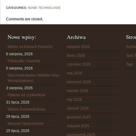
CATEGORIES:
NOWE TECHNOLOGIE
Comments are closed.
Nowe wpisy:
Archiwa
Stro
Miłość na Kartach Powieści
sierpień 2026
Arch
6 sierpnia, 2026
lipiec 2026
Spis T
Fotobudki i Gadżety
czerwiec 2026
Tagi
5 sierpnia, 2026
maj 2026
Góry Australijskie (Wielkie Góry
Wododziałowe)
kwiecień 2026
3 sierpnia, 2026
marzec 2026
Pytania od czytelników
luty 2026
31 lipca, 2026
styczeń 2026
Wasze Doświadczenia
29 lipca, 2026
grudzień 2025
Waszym Spojrzeniem
listopad 2025
25 lipca, 2026
październik 2025