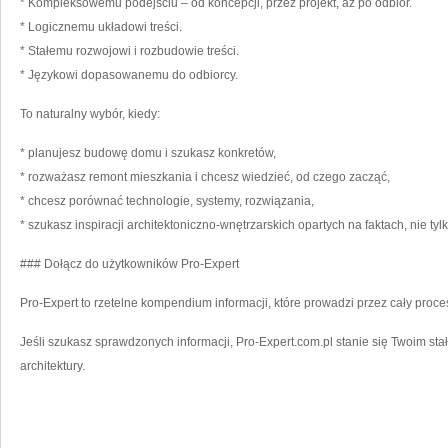
* Kompleksowemu podejściu – od koncepcji, przez projekt, aż po odbiór.
* Logicznemu układowi treści.
* Stałemu rozwojowi i rozbudowie treści.
* Językowi dopasowanemu do odbiorcy.
To naturalny wybór, kiedy:
* planujesz budowę domu i szukasz konkretów,
* rozważasz remont mieszkania i chcesz wiedzieć, od czego zacząć,
* chcesz porównać technologie, systemy, rozwiązania,
* szukasz inspiracji architektoniczno-wnętrzarskich opartych na faktach, nie tyl
### Dołącz do użytkowników Pro-Expert
Pro-Expert to rzetelne kompendium informacji, które prowadzi przez cały proces
Jeśli szukasz sprawdzonych informacji, Pro-Expert.com.pl stanie się Twoim st
architektury.