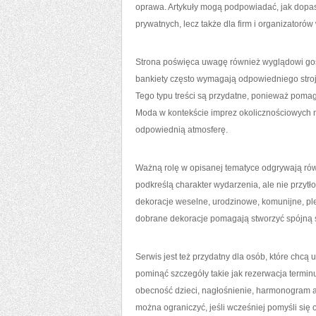
oprawa. Artykuły mogą podpowiadać, jak dopaso
prywatnych, lecz także dla firm i organizator
Strona poświęca uwagę również wyglądowi gości
bankiety często wymagają odpowiedniego stroju.
Tego typu treści są przydatne, ponieważ poma
Moda w kontekście imprez okolicznościowych ni
odpowiednią atmosferę.
Ważną rolę w opisanej tematyce odgrywają rów
podkreślą charakter wydarzenia, ale nie przy
dekoracje weselne, urodzinowe, komunijne, pl
dobrane dekoracje pomagają stworzyć spójną 
Serwis jest też przydatny dla osób, które chc
pominąć szczegóły takie jak rezerwacja terminu
obecność dzieci, nagłośnienie, harmonogram a
można ograniczyć, jeśli wcześniej pomyśli się 