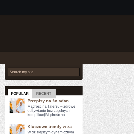
POPULAR
RECENT
Przepisy na śniadan
Mądrość na Talerzu – zdrowe
odżywianie bez zbędnych
komplikacjiMądrość na ...
Kluczowe trendy w za
W dzisiejszym ⁣dynamicznym