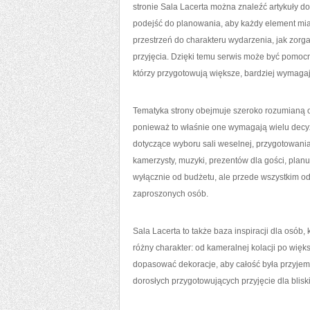
stronie Sala Lacerta można znaleźć artykuły d
podejść do planowania, aby każdy element miał
przestrzeń do charakteru wydarzenia, jak zorga
przyjęcia. Dzięki temu serwis może być pomocn
którzy przygotowują większe, bardziej wymaga
Tematyka strony obejmuje szeroko rozumianą o
ponieważ to właśnie one wymagają wielu decyzj
dotyczące wyboru sali weselnej, przygotowania 
kamerzysty, muzyki, prezentów dla gości, planu
wyłącznie od budżetu, ale przede wszystkim o
zaproszonych osób.
Sala Lacerta to także baza inspiracji dla osó
różny charakter: od kameralnej kolacji po więk
dopasować dekoracje, aby całość była przyjem
dorosłych przygotowujących przyjęcie dla bli