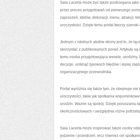
Sala Lacerta może być także postrzegana jako
przez proces przygotowań od pierwszego pomysł
zaproszeń, stołów, dekoracji, menu, atrakcji, 
uroczystości. Dzięki temu portal tworzy szerok
Jednym z istotnych atutów strony jest to, że łą
skorzystać z publikowanych porad. Artykuły są 
temu osoba przygotowująca wesele, urodziny, k
decyzje, uniknąć typowych błędów i lepiej zap
organizacyjnego przewodnika.
Portal wyróżnia się także tym, że obejmuje nie
uroczystości, takie jak spotkania wspominkowe 
urodzin. Ważne są spokój. Dzięki poruszaniu t
okolicznościowych i uwzględnia różne potrzeby
Sala Lacerta może inspirować także osoby odp
jedzenie i przestrzeń, lecz również cel spotka