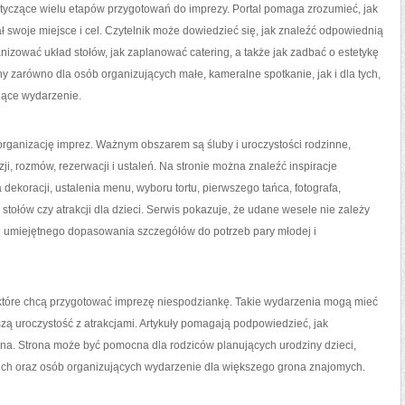
otyczące wielu etapów przygotowań do imprezy. Portal pomaga zrozumieć, jak
 swoje miejsce i cel. Czytelnik może dowiedzieć się, jak znaleźć odpowiednią
nizować układ stołów, jak zaplanować catering, a także jak zadbać o estetykę
y zarówno dla osób organizujących małe, kameralne spotkanie, jak i dla tych,
jące wydarzenie.
rganizację imprez. Ważnym obszarem są śluby i uroczystości rodzinne,
i, rozmów, rezerwacji i ustaleń. Na stronie można znaleźć inspiracje
dekoracji, ustalenia menu, wyboru tortu, pierwszego tańca, fotografa,
 stołów czy atrakcji dla dzieci. Serwis pokazuje, że udane wesele nie zależy
d umiejętnego dopasowania szczegółów do potrzeb pary młodej i
b, które chcą przygotować imprezę niespodziankę. Takie wydarzenia mogą mieć
szą uroczystość z atrakcjami. Artykuły pomagają podpowiedzieć, jak
na. Strona może być pomocna dla rodziców planujących urodziny dzieci,
skich oraz osób organizujących wydarzenie dla większego grona znajomych.