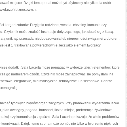
wać miejsce. Dzięki temu portal może być użyteczny nie tylko dla osób
ów wydarzeń biznesowych.
 i organizatorów. Przyjęcia rodzinne, wesela, chrzciny, komunie czy
 Czytelnik może znaleźć inspiracje dotyczące tego, jak ubrać się z klasą.
gają uniknąć przesady, niedopasowania lub niepewności związanej z ubiorem.
e jest tu traktowana powierzchownie, lecz jako element tworzący
nież dodatki. Sala Lacerta może pomagać w wyborze takich elementów, które
tłoczą go nadmiarem ozdób. Czytelnik może zainspirować się pomysłami na
enerowe, eleganckie, minimalistyczne, tematyczne lub sezonowe. Dobrze
scenografię.
ą uniknąć typowych błędów organizacyjnych. Przy planowaniu wydarzenia łatwo
, plan awaryjny, pogoda, transport, liczba miejsc, preferencje żywieniowe,
trakcji czy komunikacja z gośćmi. Sala Lacerta pokazuje, że wiele problemów
o koordynacji. Dzięki temu strona może pomóc nie tylko w tworzeniu pięknych