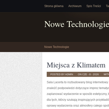
Strona główna
Archiwum
Spis Treści
Ta
Nowe Technologi
Nowe Technologie
Miejsca z Klimatem
POSTED BY ADMIN
ON CZE - 8 - 2026
WIT
Sala Lacerta to rozbudowany blog internetowy 
znaleźć podpowiedzi dotyczące imprez tematyc
zaplanować wydarzenie w sposób estetyczny, b
dla tych, którzy szukają inspirujących przykład
oprawy wydarzenia oraz atmosfery całego spotk