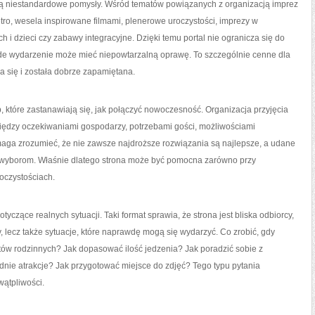
bią niestandardowe pomysły. Wśród tematów powiązanych z organizacją imprez
tro, wesela inspirowane filmami, plenerowe uroczystości, imprezy w
ch i dzieci czy zabawy integracyjne. Dzięki temu portal nie ogranicza się do
de wydarzenie może mieć niepowtarzalną oprawę. To szczególnie cenne dla
ła się i została dobrze zapamiętana.
, które zastanawiają się, jak połączyć nowoczesność. Organizacja przyjęcia
iędzy oczekiwaniami gospodarzy, potrzebami gości, możliwościami
maga zrozumieć, że nie zawsze najdroższe rozwiązania są najlepsze, a udane
 wyborom. Właśnie dlatego strona może być pomocna zarówno przy
roczystościach.
tyczące realnych sytuacji. Taki format sprawia, że strona jest bliska odbiorcy,
, lecz także sytuacje, które naprawdę mogą się wydarzyć. Co zrobić, gdy
iktów rodzinnych? Jak dopasować ilość jedzenia? Jak poradzić sobie z
ie atrakcje? Jak przygotować miejsce do zdjęć? Tego typu pytania
wątpliwości.