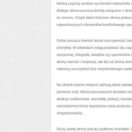
Istotną częścią serwisu są również wskazówki 
dlatego strona porusza tematy związane z des
do sezonu. Dzięki takim treściom strona pokaz
najważniejszych elementów komfortowego spo
Portal porusza również temat oszczędności zwią
priorytety. W artykułach mogą pojawiać się zaga
muzycznej, fotografa, kwiatów czy upominków d
strony marzeń i inspiracji, ale też od strony 
radosną uroczystość bez niepotrzebnego nadw
Na stronie ważne miejsce zajmują także zabaw
pierwsze lody. Wśród poruszanych tematów mog
atrakcje outdoorowe, warsztaty, pokazy, muzyk
niecodzienne formy spędzania czasu podczas i
zorganizowania.
Dużą zaletą strony jest jej użytkowy charakter