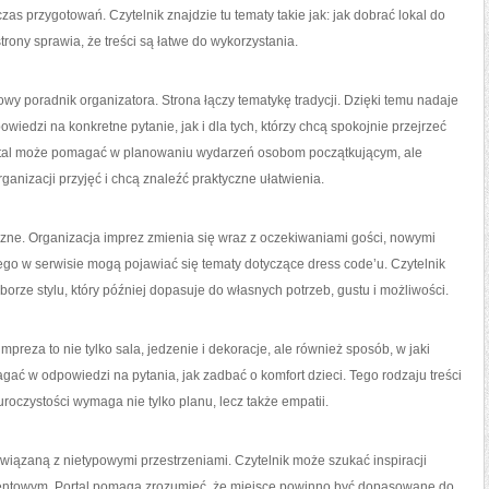
as przygotowań. Czytelnik znajdzie tu tematy takie jak: jak dobrać lokal do
rony sprawia, że treści są łatwe do wykorzystania.
wy poradnik organizatora. Strona łączy tematykę tradycji. Dzięki temu nadaje
wiedzi na konkretne pytanie, jak i dla tych, którzy chcą spokojnie przejrzeć
ortal może pomagać w planowaniu wydarzeń osobom początkującym, ale
ganizacji przyjęć i chcą znaleźć praktyczne ułatwienia.
zne. Organizacja imprez zmienia się wraz z oczekiwaniami gości, nowymi
ego w serwisie mogą pojawiać się tematy dotyczące dress code’u. Czytelnik
orze stylu, który później dopasuje do własnych potrzeb, gustu i możliwości.
reza to nie tylko sala, jedzenie i dekoracje, ale również sposób, w jaki
gać w odpowiedzi na pytania, jak zadbać o komfort dzieci. Tego rodzaju treści
roczystości wymaga nie tylko planu, lecz także empatii.
iązaną z nietypowymi przestrzeniami. Czytelnik może szukać inspiracji
ventowym. Portal pomaga zrozumieć, że miejsce powinno być dopasowane do