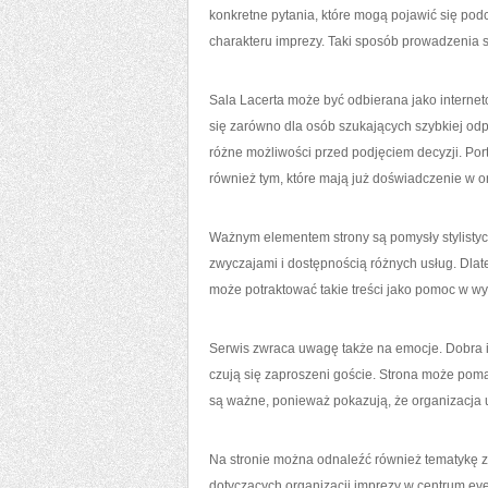
konkretne pytania, które mogą pojawić się podcz
charakteru imprezy. Taki sposób prowadzenia st
Sala Lacerta może być odbierana jako interneto
się zarówno dla osób szukających szybkiej odpo
różne możliwości przed podjęciem decyzji. P
również tym, które mają już doświadczenie w or
Ważnym elementem strony są pomysły stylistyc
zwyczajami i dostępnością różnych usług. Dlat
może potraktować takie treści jako pomoc w wyb
Serwis zwraca uwagę także na emocje. Dobra imp
czują się zaproszeni goście. Strona może poma
są ważne, ponieważ pokazują, że organizacja u
Na stronie można odnaleźć również tematykę zw
dotyczących organizacji imprezy w centrum e