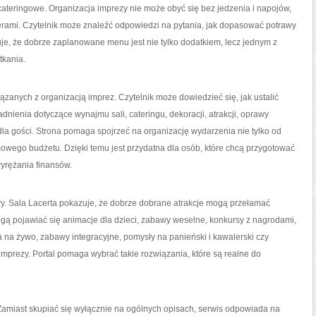
cateringowe. Organizacja imprezy nie może obyć się bez jedzenia i napojów,
erami. Czytelnik może znaleźć odpowiedzi na pytania, jak dopasować potrawy
uje, że dobrze zaplanowane menu jest nie tylko dodatkiem, lecz jednym z
tkania.
zanych z organizacją imprez. Czytelnik może dowiedzieć się, jak ustalić
dnienia dotyczące wynajmu sali, cateringu, dekoracji, atrakcji, oprawy
la gości. Strona pomaga spojrzeć na organizację wydarzenia nie tylko od
domowego budżetu. Dzięki temu jest przydatna dla osób, które chcą przygotować
yrężania finansów.
y. Sala Lacerta pokazuje, że dobrze dobrane atrakcje mogą przełamać
ą pojawiać się animacje dla dzieci, zabawy weselne, konkursy z nagrodami,
a na żywo, zabawy integracyjne, pomysły na panieński i kawalerski czy
mprezy. Portal pomaga wybrać takie rozwiązania, które są realne do
. Zamiast skupiać się wyłącznie na ogólnych opisach, serwis odpowiada na