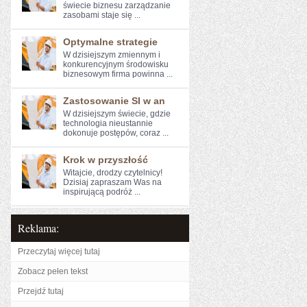
‌świecie biznesu zarządzanie
zasobami staje się ...
Optymalne strategie
W dzisiejszym zmiennym i
konkurencyjnym środowisku
biznesowym firma ‌powinna ...
Zastosowanie SI w an
W dzisiejszym świecie, ​gdzie
technologia nieustannie
dokonuje ⁤postępów, coraz ...
Krok w przyszłość
Witajcie, drodzy czytelnicy!
Dzisiaj zapraszam‌ Was na
inspirującą ⁢podróż ...
Reklama:
Przeczytaj więcej tutaj
Zobacz pełen tekst
Przejdź tutaj