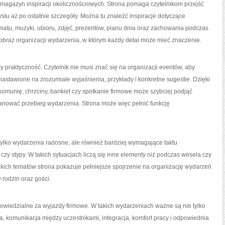
 magazyn inspiracji okolicznościowych. Strona pomaga czytelnikom przejść
u aż po ostatnie szczegóły. Można tu znaleźć inspiracje dotyczące
klimatu, muzyki, ubioru, zdjęć, prezentów, planu dnia oraz zachowania podczas
i obraz organizacji wydarzenia, w którym każdy detal może mieć znaczenie.
czy praktyczność. Czytelnik nie musi znać się na organizacji eventów, aby
nastawione na zrozumiałe wyjaśnienia, przykłady i konkretne sugestie. Dzięki
omunię, chrzciny, bankiet czy spotkanie firmowe może szybciej podjąć
lanować przebieg wydarzenia. Strona może więc pełnić funkcję
 tylko wydarzenia radosne, ale również bardziej wymagające taktu
czy stypy. W takich sytuacjach liczą się inne elementy niż podczas wesela czy
akich tematów strona pokazuje pełniejsze spojrzenie na organizację wydarzeń
 rodzin oraz gości.
owiedzialne za wyjazdy firmowe. W takich wydarzeniach ważne są nie tylko
nia, komunikacja między uczestnikami, integracja, komfort pracy i odpowiednia