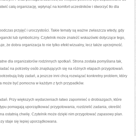
twić całą organizację, wpłynąć na komfort uczestników i stworzyć tło dla
podczas przyjęć i uroczystości. Takie tematy są ważne zwłaszcza wtedy, gdy
elegancki lub symboliczny. Czytelnik może znaleźć wskazówki dotyczące tego,
e, że dobra organizacja to nie tylko efekt wizualny, lecz także uprzejmość.
tne dla organizatorów rodzinnych spotkań. Strona została pomyślana tak,
iadać na potrzeby osób znajdujących się na różnych etapach przygotowań.
otrzebują listy zadań, a jeszcze inni chcą rozwiązać konkretny problem, który
rta może być pomocna w każdym z tych przypadków.
zadań. Przy większych wydarzeniach łatwo zapomnieć o drobiazgach, które
o typu pomagają uporządkować przygotowania, rozdzielić zadania, określić
 na ostatnią chwilę. Czytelnik może dzięki nim przygotować zapasowy plan.
ezy staje się lepiej uporządkowana.