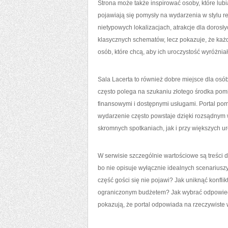
Strona może także inspirować osoby, które lu
pojawiają się pomysły na wydarzenia w stylu re
nietypowych lokalizacjach, atrakcje dla dorosły
klasycznych schematów, lecz pokazuje, że każ
osób, które chcą, aby ich uroczystość wyróżnia
Sala Lacerta to również dobre miejsce dla osób
często polega na szukaniu złotego środka pom
finansowymi i dostępnymi usługami. Portal po
wydarzenie często powstaje dzięki rozsądnym
skromnych spotkaniach, jak i przy większych u
W serwisie szczególnie wartościowe są treści do
bo nie opisuje wyłącznie idealnych scenariuszy
część gości się nie pojawi? Jak uniknąć konfl
ograniczonym budżetem? Jak wybrać odpowiedn
pokazują, że portal odpowiada na rzeczywiste 