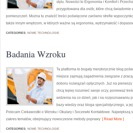
stylu. Nowości to Ergonomia i Komfort i Przech
przygotowana dla osób, które chcą świadomie w
pomieszczeń. Można tu znaleźć treści poświęcone zarówno strefie wypoczynko
także innym wnętrzom, w których ważne są ergonomia, wytrzymałość i dopas
CATEGORIES:
NOWE TECHNOLOGIE
Badania Wzroku
Ta platforma to bogaty merytorycznie blog poś
miejsce zajmują zagadnienia związane z pracą o
doboru rozwiązań optycznych. Już na pierwszy rzu
chcą lepiej rozumieć swoje oczy, ponieważ treś
widzenia na co dzień, jak i na rozpoznawaniu p
bazy wiedzy oraz bloga specjalistycznego, a jej
Polecam Ciekawostki o Wzroku i Okulary i Soczewki Kontaktowe. Największą siłą
zakres tematów, obejmujący nowoczesne metody poprawy
[ Read More ]
CATEGORIES:
NOWE TECHNOLOGIE