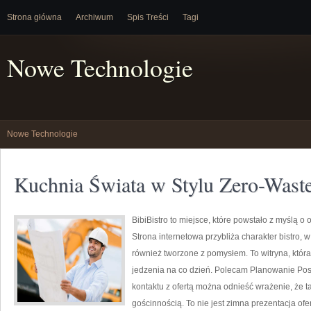
Strona główna
Archiwum
Spis Treści
Tagi
Nowe Technologie
Nowe Technologie
Kuchnia Świata w Stylu Zero-Wast
BibiBistro to miejsce, które powstało z myślą 
Strona internetowa przybliża charakter bistro, 
również tworzone z pomysłem. To witryna, któr
jedzenia na co dzień. Polecam Planowanie Pos
kontaktu z ofertą można odnieść wrażenie, że t
gościnnością. To nie jest zimna prezentacja ofe