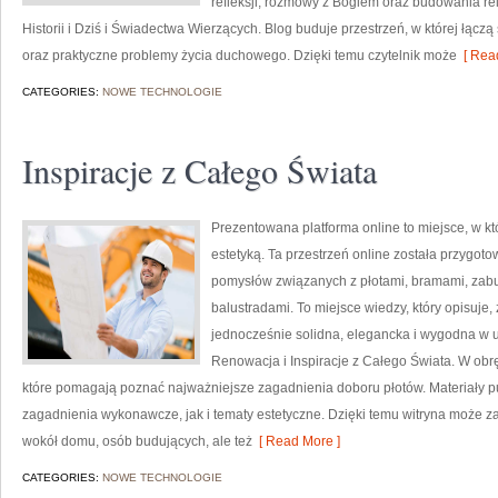
refleksji, rozmowy z Bogiem oraz budowania rel
Historii i Dziś i Świadectwa Wierzących. Blog buduje przestrzeń, w której łączą 
oraz praktyczne problemy życia duchowego. Dzięki temu czytelnik może
[ Read
CATEGORIES:
NOWE TECHNOLOGIE
Inspiracje z Całego Świata
Prezentowana platforma online to miejsce, w kt
estetyką. Ta przestrzeń online została przygot
pomysłów związanych z płotami, bramami, zab
balustradami. To miejsce wiedzy, który opisuje
jednocześnie solidna, elegancka i wygodna w 
Renowacja i Inspiracje z Całego Świata. W obręb
które pomagają poznać najważniejsze zagadnienia doboru płotów. Materiały p
zagadnienia wykonawcze, jak i tematy estetyczne. Dzięki temu witryna może 
wokół domu, osób budujących, ale też
[ Read More ]
CATEGORIES:
NOWE TECHNOLOGIE