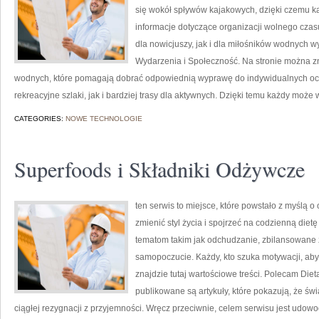
się wokół spływów kajakowych, dzięki czemu 
informacje dotyczące organizacji wolnego czas
dla nowicjuszy, jak i dla miłośników wodnych w
Wydarzenia i Społeczność. Na stronie można 
wodnych, które pomagają dobrać odpowiednią wyprawę do indywidualnych ocz
rekreacyjne szlaki, jak i bardziej trasy dla aktywnych. Dzięki temu każdy może
CATEGORIES:
NOWE TECHNOLOGIE
Superfoods i Składniki Odżywcze
ten serwis to miejsce, które powstało z myślą o
zmienić styl życia i spojrzeć na codzienną die
tematom takim jak odchudzanie, zbilansowane ż
samopoczucie. Każdy, kto szuka motywacji, aby je
znajdzie tutaj wartościowe treści. Polecam Dieta
publikowane są artykuły, które pokazują, że ś
ciągłej rezygnacji z przyjemności. Wręcz przeciwnie, celem serwisu jest udo