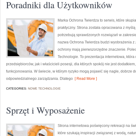
Poradniki dla Użytkowników
Marka Ochrona Twierdza to serwis, które skupi
praktyczny. Strona została opracowana z myślą o
potrzebują sprawdzonych rozwiązań w zakresie
nazwa Ochrona Twierdza budzi wyobrażenia z za
ochrony mają pierwszorzędne znaczenie. Polec
Technologie. To prezentacja internetowa, któr
przedsiębiorców, jak i właścicieli posesji, dla których spokój nie jest dodat
funkcjonowania. W świecie, w którym ryzyko mogą pojawić się nagle, dobrze 
odpowiedzialnego zarządzania. Dlatego
[ Read More ]
CATEGORIES:
NOWE TECHNOLOGIE
Sprzęt i Wyposażenie
Strona internetowa poświęcony rekreacji na św
które szukają inspiracji związanej z wodą, nat