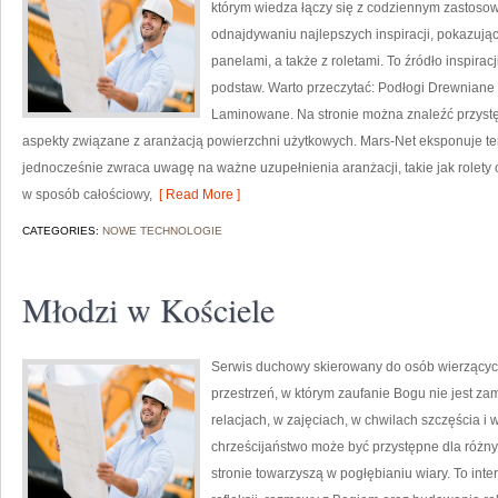
którym wiedza łączy się z codziennym zastos
odnajdywaniu najlepszych inspiracji, pokazują
panelami, a także z roletami. To źródło inspirac
podstaw. Warto przeczytać: Podłogi Drewniane
Laminowane. Na stronie można znaleźć przystęp
aspekty związane z aranżacją powierzchni użytkowych. Mars-Net eksponuje t
jednocześnie zwraca uwagę na ważne uzupełnienia aranżacji, takie jak rolety o
w sposób całościowy,
[ Read More ]
CATEGORIES:
NOWE TECHNOLOGIE
Młodzi w Kościele
Serwis duchowy skierowany do osób wierzących
przestrzeń, w którym zaufanie Bogu nie jest za
relacjach, w zajęciach, w chwilach szczęścia i 
chrześcijaństwo może być przystępne dla różn
stronie towarzyszą w pogłębianiu wiary. To in