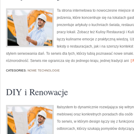
Ta strona internetowa to nowoczesne miejsce 
jedzenia, które koncentruje się na lokalach ga
prezentuje artykuły o kuchniach świata, restau
pracy lokali. Zobacz też Kulisy Restauracji i Ku
łączy kulinarne emocje z praktyczną wiedzą. U
teksty o restauracjach, jak i na szerszy kontek
stylem serwowania dań. To serwis dla tych, którzy lubią poznawać nowe smaki. 
różnorodność. Serwis nie ogranicza się do jednego kraju, jednej tradycji ani
[ 
CATEGORIES:
NOWE TECHNOLOGIE
DIY i Renowacje
Italsystem to dynamicznie rozwijająca się witryn
meblowej oraz konkretnych poradach dla osób u
To serwis, w którym design łączy się z funkcjon
odbiorcach, którzy szukają pomysłów dotycząc