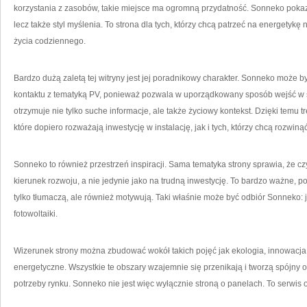
korzystania z zasobów, takie miejsce ma ogromną przydatność. Sonneko pokazuj
lecz także styl myślenia. To strona dla tych, którzy chcą patrzeć na energetykę
życia codziennego.
Bardzo dużą zaletą tej witryny jest jej poradnikowy charakter. Sonneko może 
kontaktu z tematyką PV, ponieważ pozwala w uporządkowany sposób wejść w ś
otrzymuje nie tylko suche informacje, ale także życiowy kontekst. Dzięki temu
które dopiero rozważają inwestycję w instalację, jak i tych, którzy chcą rozwiną
Sonneko to również przestrzeń inspiracji. Sama tematyka strony sprawia, że cz
kierunek rozwoju, a nie jedynie jako na trudną inwestycję. To bardzo ważne, po
tylko tłumaczą, ale również motywują. Taki właśnie może być odbiór Sonneko:
fotowoltaiki.
Wizerunek strony można zbudować wokół takich pojęć jak ekologia, innowacj
energetyczne. Wszystkie te obszary wzajemnie się przenikają i tworzą spójny 
potrzeby rynku. Sonneko nie jest więc wyłącznie stroną o panelach. To serwis 