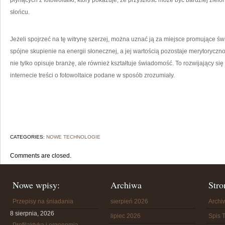
płynących z fotowoltaiki, który pokazuje, że przyszłość może być bardziej zielo
słońcu.
Jeżeli spojrzeć na tę witrynę szerzej, można uznać ją za miejsce promujące św
spójne skupienie na energii słonecznej, a jej wartością pozostaje merytoryczno
nie tylko opisuje branżę, ale również kształtuje świadomość. To rozwijający si
internecie treści o fotowoltaice podane w sposób zrozumiały.
CATEGORIES:
NOWE TECHNOLOGIE
Comments are closed.
Nowe wpisy:
Archiwa
Stro
Przepisy na śniadania
sierpień 2026
Arch
8 sierpnia, 2026
lipiec 2026
Spis T