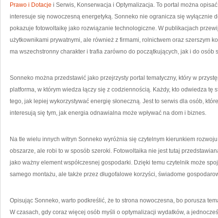
Prawo i Dotacje
i Serwis, Konserwacja i Optymalizacja. To portal można opisa
interesuje się nowoczesną energetyką. Sonneko nie ogranicza się wyłącznie d
pokazuje fotowoltaikę jako rozwiązanie technologiczne. W publikacjach przewi
użytkownikami prywatnymi, ale również z firmami, rolnictwem oraz szerszym k
ma wszechstronny charakter i trafia zarówno do początkujących, jak i do osób 
Sonneko można przedstawić jako przejrzysty portal tematyczny, który w przyst
platforma, w którym wiedza łączy się z codziennością. Każdy, kto odwiedza tę
tego, jak lepiej wykorzystywać energię słoneczną. Jest to serwis dla osób, k
interesują się tym, jak energia odnawialna może wpływać na dom i biznes.
Na tle wielu innych witryn Sonneko wyróżnia się czytelnym kierunkiem rozwoju
obszarze, ale robi to w sposób szeroki. Fotowoltaika nie jest tutaj przedstawia
jako ważny element współczesnej gospodarki. Dzięki temu czytelnik może spojr
samego montażu, ale także przez długofalowe korzyści, świadome gospodarow
Opisując Sonneko, warto podkreślić, że to strona nowoczesna, bo porusza temat
W czasach, gdy coraz więcej osób myśli o optymalizacji wydatków, a jednocz