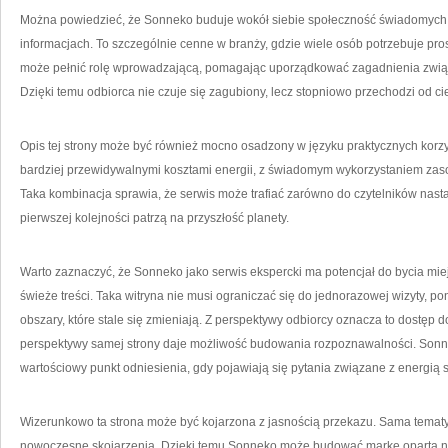
Można powiedzieć, że Sonneko buduje wokół siebie społeczność świadomych 
informacjach. To szczególnie cenne w branży, gdzie wiele osób potrzebuje pro
może pełnić rolę wprowadzającą, pomagając uporządkować zagadnienia związ
Dzięki temu odbiorca nie czuje się zagubiony, lecz stopniowo przechodzi od ci
Opis tej strony może być również mocno osadzony w języku praktycznych korzyśc
bardziej przewidywalnymi kosztami energii, z świadomym wykorzystaniem zaso
Taka kombinacja sprawia, że serwis może trafiać zarówno do czytelników nasta
pierwszej kolejności patrzą na przyszłość planety.
Warto zaznaczyć, że Sonneko jako serwis ekspercki ma potencjał do bycia miej
świeże treści. Taka witryna nie musi ograniczać się do jednorazowej wizyty, po
obszary, które stale się zmieniają. Z perspektywy odbiorcy oznacza to dostęp do
perspektywy samej strony daje możliwość budowania rozpoznawalności. Sonn
wartościowy punkt odniesienia, gdy pojawiają się pytania związane z energią 
Wizerunkowo ta strona może być kojarzona z jasnością przekazu. Sama tematyka
nowoczesne skojarzenia. Dzięki temu Sonneko może budować markę opartą na z