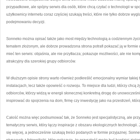
przypadkowe, ale spójny serwis dla osób, które chcą czytać o technologii w 
użytkownicy internetu coraz częściej szukają treści, które nie tylko dobrze wyg
podejmowaniu decyzji.
Sonneko można opisać także jako most między technologią a codziennym życi
tematem złożonym, ale dobrze prowadzona strona potrafi pokazać ją w formie 
mieć ten serwis: objaśnia, ale nie przytłacza; pokazuje możliwości, ale nie kom
atrakcyjny dla szerokiej grupy odbiorców.
W dłuższym opisie strony warto również podkreślić emocjonalny wymiar takiej te
instalacjach, lecz także opowieść o rozwoju. To miejsce dla ludzi, którzy chcą 
odbiorców, którzy widzą w energii słonecznej konkretną drogę do unowocześn
inspirować do spojrzenia na dom, firmę czy inwestycję jako na przestrzeń, któ
Całość można więc podsumować tak, że Sonneko jest specjalistyczną, ale przy
tematyczny serwis, który łączy inspiracje z obszaru ekologicznych technologii.
się więcej, a jednocześnie szukają treści podanych w formie przyjaznej. Sonne