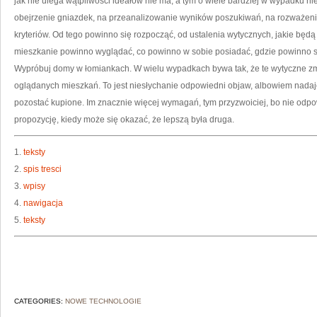
jak nie ulega wątpliwości ideałów nie ma, a tym o wiele bardziej w wypadku n
obejrzenie gniazdek, na przeanalizowanie wyników poszukiwań, na rozważe
kryteriów. Od tego powinno się rozpocząć, od ustalenia wytycznych, jakie będą
mieszkanie powinno wyglądać, co powinno w sobie posiadać, gdzie powinno s
Wypróbuj domy w łomiankach. W wielu wypadkach bywa tak, że te wytyczne zm
oglądanych mieszkań. To jest niesłychanie odpowiedni objaw, albowiem nadaj
pozostać kupione. Im znacznie więcej wymagań, tym przyzwoiciej, bo nie odpo
propozycję, kiedy może się okazać, że lepszą była druga.
1.
teksty
2.
spis tresci
3.
wpisy
4.
nawigacja
5.
teksty
CATEGORIES:
NOWE TECHNOLOGIE