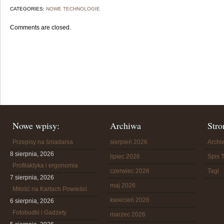
CATEGORIES:
NOWE TECHNOLOGIE
Comments are closed.
Nowe wpisy:
Archiwa
Stro
Przepisy na śniadania
sierpień 2026
Arch
8 sierpnia, 2026
lipiec 2026
Spis T
Profilaktyka i ergonomia
czerwiec 2026
Tagi
7 sierpnia, 2026
maj 2026
Miłość na Kartach Powieści
kwiecień 2026
6 sierpnia, 2026
Fotobudki i Gadżety
marzec 2026