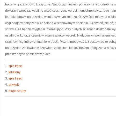
także wnętrza typowo klasyczne. Najporządniej jeśli połączymy je z odrobiną 
dekoracji wnętrza, wybitnie współczesnego, wprost monochromatycznego najp
jednokolorowy, na przykład w intensywnym kolorze. Oczywiście rolety na pilot
wyglądają w połączeniu ze ścianą w stonowanym odcieniu. Czerwień, zieleń, 
sprawią, że będzie wyglądał interesująco. Przy białych ścianach doskonale wy
ostatnio w kolorze czerni, w adamaszkowy wzorek. Nietypowym pomysłem jest ta
szachownicę lub ewentualnie w paski. Można próbować też zestawiać ze sobą 
na przykład zestawienie czerwieni z błękitem lub też beżem. Połączenia nies
przestronnych pomieszczeniach.
1.
spis tresci
2.
felietony
3.
spis tresci
4.
artykuly
5.
mapa strony