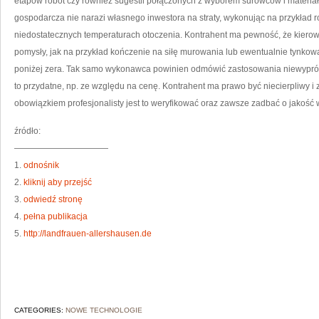
etapów robót czy również sugestii połączonych z wyborem surowców i materia
gospodarcza nie narazi własnego inwestora na straty, wykonując na przykład ro
niedostatecznych temperaturach otoczenia. Kontrahent ma pewność, że kiero
pomysły, jak na przykład kończenie na siłę murowania lub ewentualnie tynko
poniżej zera. Tak samo wykonawca powinien odmówić zastosowania niewypró
to przydatne, np. ze względu na cenę. Kontrahent ma prawo być niecierpliwy 
obowiązkiem profesjonalisty jest to weryfikować oraz zawsze zadbać o jakość
źródło:
———————————
1.
odnośnik
2.
kliknij aby przejść
3.
odwiedź stronę
4.
pełna publikacja
5.
http://landfrauen-allershausen.de
CATEGORIES:
NOWE TECHNOLOGIE