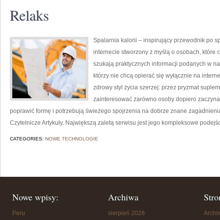
Relaks
Spalarnia kalorii – inspirujący przewodnik po sp
internecie stworzony z myślą o osobach, które 
szukają praktycznych informacji podanych w nat
którzy nie chcą opierać się wyłącznie na intern
zdrowy styl życia szerzej: przez pryzmat suplem
zainteresować zarówno osoby dopiero zaczynają
poprawić formę i potrzebują świeżego spojrzenia na dobrze znane zagadnienia
Czytelnicze Artykuły. Największą zaletą serwisu jest jego kompleksowe podejś
CATEGORIES:
NOWE TECHNOLOGIE
Nowe wpisy:
Archiwa
Stro
Peru
sierpień 2026
Arch