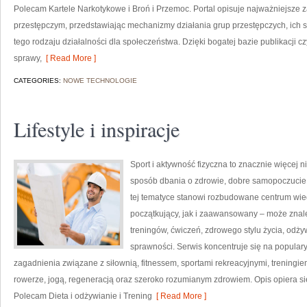
Polecam Kartele Narkotykowe i Broń i Przemoc. Portal opisuje najważniejsze
przestępczym, przedstawiając mechanizmy działania grup przestępczych, ich st
tego rodzaju działalności dla społeczeństwa. Dzięki bogatej bazie publikacji
sprawy,
[ Read More ]
CATEGORIES:
NOWE TECHNOLOGIE
Lifestyle i inspiracje
Sport i aktywność fizyczna to znacznie więcej niż
sposób dbania o zdrowie, dobre samopoczucie
tej tematyce stanowi rozbudowane centrum wie
początkujący, jak i zaawansowany – może znal
treningów, ćwiczeń, zdrowego stylu życia, odż
sprawności. Serwis koncentruje się na popular
zagadnienia związane z siłownią, fitnessem, sportami rekreacyjnymi, treningi
rowerze, jogą, regeneracją oraz szeroko rozumianym zdrowiem. Opis opiera si
Polecam Dieta i odżywianie i Trening
[ Read More ]