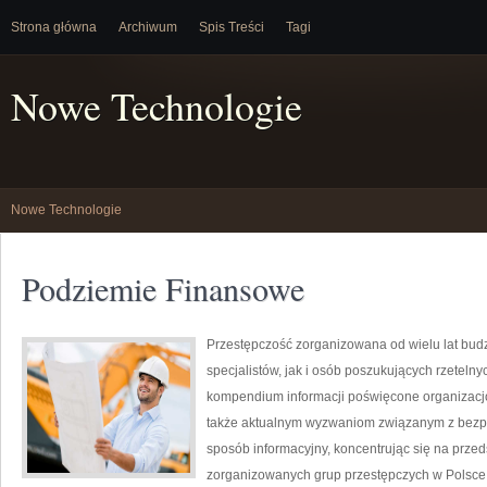
Strona główna
Archiwum
Spis Treści
Tagi
Nowe Technologie
Nowe Technologie
Podziemie Finansowe
Przestępczość zorganizowana od wielu lat bu
specjalistów, jak i osób poszukujących rzeteln
kompendium informacji poświęcone organizacjom
także aktualnym wyzwaniom związanym z bezpi
sposób informacyjny, koncentrując się na przed
zorganizowanych grup przestępczych w Polsce,