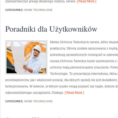
Zamiast tworzyć presję idealnego rodzica, serwis
[ Read More ]
CATEGORIES:
NOWE TECHNOLOGIE
Poradniki dla Użytkowników
Marka Ochrona Twierdza to serwis, które skupi
praktyczny. Strona została opracowana z myślą o
potrzebują sprawdzonych rozwiązań w zakresie
nazwa Ochrona Twierdza budzi wyobrażenia z za
ochrony mają pierwszorzędne znaczenie. Polec
Technologie. To prezentacja internetowa, któr
przedsiębiorców, jak i właścicieli posesji, dla których spokój nie jest dodat
funkcjonowania. W świecie, w którym ryzyko mogą pojawić się nagle, dobrze 
odpowiedzialnego zarządzania. Dlatego
[ Read More ]
CATEGORIES:
NOWE TECHNOLOGIE