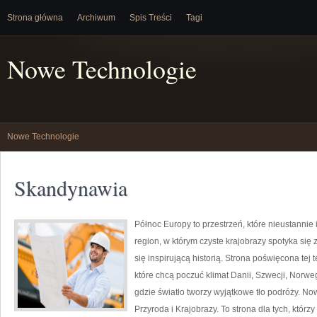
Strona główna
Archiwum
Spis Treści
Tagi
Nowe Technologie
Nowe Technologie
Skandynawia
Północ Europy to przestrzeń, które nieustannie
region, w którym czyste krajobrazy spotyka się
się inspirującą historią. Strona poświęcona tej
które chcą poczuć klimat Danii, Szwecji, Norwegi
gdzie światło tworzy wyjątkowe tło podróży. Nowo
Przyroda i Krajobrazy. To strona dla tych, którz