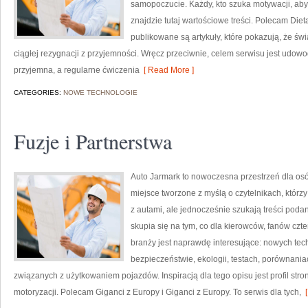
samopoczucie. Każdy, kto szuka motywacji, aby je
znajdzie tutaj wartościowe treści. Polecam Dieta
publikowane są artykuły, które pokazują, że ś
ciągłej rezygnacji z przyjemności. Wręcz przeciwnie, celem serwisu jest udo
przyjemna, a regularne ćwiczenia
[ Read More ]
CATEGORIES:
NOWE TECHNOLOGIE
Fuzje i Partnerstwa
Auto Jarmark to nowoczesna przestrzeń dla osób
miejsce tworzone z myślą o czytelnikach, któr
z autami, ale jednocześnie szukają treści poda
skupia się na tym, co dla kierowców, fanów cz
branży jest naprawdę interesujące: nowych tec
bezpieczeństwie, ekologii, testach, porównani
związanych z użytkowaniem pojazdów. Inspiracją dla tego opisu jest profil stro
motoryzacji. Polecam Giganci z Europy i Giganci z Europy. To serwis dla tych,
[