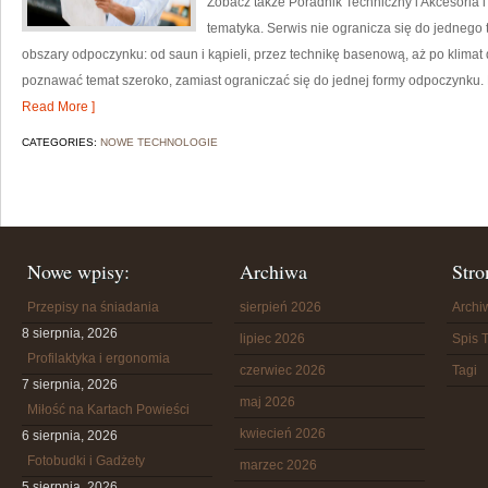
Zobacz także Poradnik Techniczny i Akcesoria i
tematyka. Serwis nie ogranicza się do jednego
obszary odpoczynku: od saun i kąpieli, przez technikę basenową, aż po klim
poznawać temat szeroko, zamiast ograniczać się do jednej formy odpoczynku. 
Read More ]
CATEGORIES:
NOWE TECHNOLOGIE
Nowe wpisy:
Archiwa
Stro
Przepisy na śniadania
sierpień 2026
Arch
8 sierpnia, 2026
lipiec 2026
Spis T
Profilaktyka i ergonomia
czerwiec 2026
Tagi
7 sierpnia, 2026
maj 2026
Miłość na Kartach Powieści
kwiecień 2026
6 sierpnia, 2026
Fotobudki i Gadżety
marzec 2026
5 sierpnia, 2026