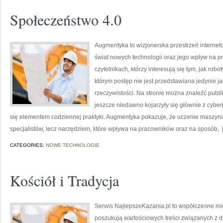
Społeczeństwo 4.0
Augmentyka to wizjonerska przestrzeń interneto
świat nowych technologii oraz jego wpływ na pr
czytelnikach, którzy interesują się tym, jak rob
którym postęp nie jest przedstawiana jedynie ja
rzeczywistości. Na stronie można znaleźć publ
jeszcze niedawno kojarzyły się głównie z cyber
się elementem codziennej praktyki. Augmentyka pokazuje, że uczenie maszynow
specjalistów, lecz narzędziem, które wpływa na pracowników oraz na sposób,
[
CATEGORIES:
NOWE TECHNOLOGIE
Kościół i Tradycja
Serwis NajlepszeKazania.pl to współczesne mie
poszukują wartościowych treści związanych z