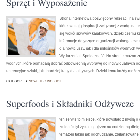
Sprzęt i Wyposażenie
Strona internetowa poświęcony rekreacji na św
które szukają inspiracji związanej z wodą, nat
się wokół spływów kajakowych, dzięki czemu 
informacje dotyczące organizacji wolnego czas
dla nowicjuszy, jak i dla miłośników wodnych w
Wydarzenia i Społeczność. Na stronie można 
wodnych, które pomagają dobrać odpowiednią wyprawę do indywidualnych ocz
rekreacyjne szlaki, jak i bardziej trasy dla aktywnych. Dzięki temu każdy może
CATEGORIES:
NOWE TECHNOLOGIE
Superfoods i Składniki Odżywcze
ten serwis to miejsce, które powstało z myślą o
zmienić styl życia i spojrzeć na codzienną die
tematom takim jak odchudzanie, zbilansowane ż