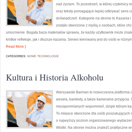
nad życiem. To przestrzeń, w której czytelnicy
oraz teksty pomagające lepiej odkrywać sens 
doświadczeń. Kategorie na stronie to Kazania i
zostało stworzone z myślą o osobach, które ch
umocnienie. Bogata baza materiałów sprawia, że każdy użytkownik może znal
krótkie refleksje, jak i dłuższe kazania. Serwis kierowany jest do osób w róż
Read More ]
CATEGORIES:
NOWE TECHNOLOGIE
Kultura i Historia Alkoholu
Warszawski Barman to nowoczesna platforma on
wesela, bankiety, a także kameralne przyjęcia.
niezapomnianych wspomnień, dzięki którym ka
To miejsce stworzone dla osób poszukujących 
o najwyższy poziom organizowanego wydarzeni
Wódki. Na stronie można znaleźć praktyczne 