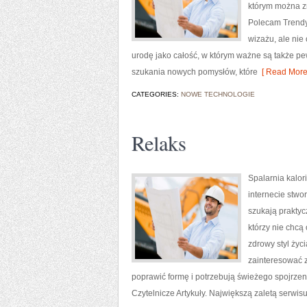
którym można zn
Polecam Trendy 
wizażu, ale nie
urodę jako całość, w którym ważne są także pe
szukania nowych pomysłów, które
[ Read More
CATEGORIES:
NOWE TECHNOLOGIE
Relaks
Spalarnia kalori
internecie stwo
szukają praktyc
którzy nie chcą
zdrowy styl życ
zainteresować z
poprawić formę i potrzebują świeżego spojrzen
Czytelnicze Artykuły. Największą zaletą serwi