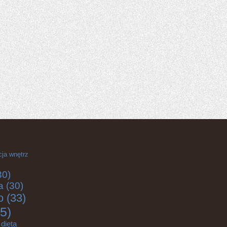
cja wnętrz
30)
a
(30)
o
(33)
5)
dieta