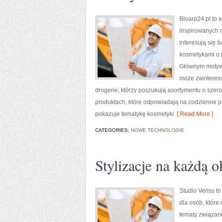
Bioarp24.pl to 
inspirowanych n
interesują się 
kosmetykami o p
Głównym motywem
może zainteres
drogerie, którzy poszukują asortymentu o szer
produktach, które odpowiadają na codzienne p
pokazuje tematykę kosmetyki
[ Read More ]
CATEGORIES:
NOWE TECHNOLOGIE
Stylizacje na każdą o
Studio Veriss 
dla osób, które
tematy związane