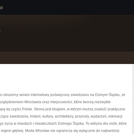
gi
e
o obszerny serwis internetowy poświęcony zwiedzaniu na Dolnym Śląsku, ze
zględnieniem Wrocławia oraz miejscowości, które tworzą niezwykle
pę tej części Polski. Strona jest blogiem, w którym można znaleźć praktyczne
zące zwiedzania, historii, kultury, architektury, przyrody, wydarzeń, rekreacji
o życia w miastach i miasteczkach Dolnego Śląska. To witryna dla osób, które
region głębiej. Moda Wrocław nie ogranicza się wyłącznie do najbardziej