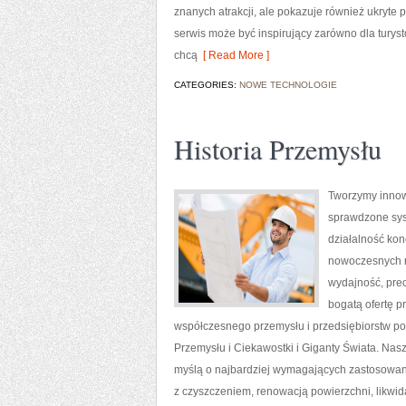
znanych atrakcji, ale pokazuje również ukryte 
serwis może być inspirujący zarówno dla turys
chcą
[ Read More ]
CATEGORIES:
NOWE TECHNOLOGIE
Historia Przemysłu
Tworzymy innow
sprawdzone sys
działalność kon
nowoczesnych ro
wydajność, pre
bogatą ofertę p
współczesnego przemysłu i przedsiębiorstw p
Przemysłu i Ciekawostki i Giganty Świata. Nas
myślą o najbardziej wymagających zastosowan
z czyszczeniem, renowacją powierzchni, likwid