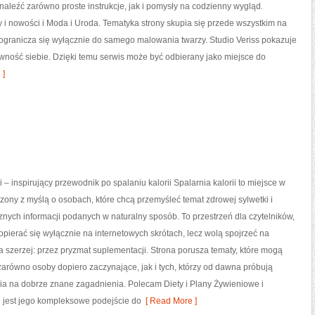
aleźć zarówno proste instrukcje, jak i pomysły na codzienny wygląd.
i nowości i Moda i Uroda. Tematyka strony skupia się przede wszystkim na
 ogranicza się wyłącznie do samego malowania twarzy. Studio Veriss pokazuje
wność siebie. Dzięki temu serwis może być odbierany jako miejsce do
 ]
i – inspirujący przewodnik po spalaniu kalorii Spalarnia kalorii to miejsce w
rzony z myślą o osobach, które chcą przemyśleć temat zdrowej sylwetki i
znych informacji podanych w naturalny sposób. To przestrzeń dla czytelników,
 opierać się wyłącznie na internetowych skrótach, lecz wolą spojrzeć na
ia szerzej: przez pryzmat suplementacji. Strona porusza tematy, które mogą
arówno osoby dopiero zaczynające, jak i tych, którzy od dawna próbują
ia na dobrze znane zagadnienia. Polecam Diety i Plany Żywieniowe i
su jest jego kompleksowe podejście do
[ Read More ]