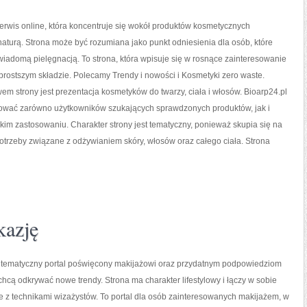
serwis online, która koncentruje się wokół produktów kosmetycznych
aturą. Strona może być rozumiana jako punkt odniesienia dla osób, które
świadomą pielęgnacją. To strona, która wpisuje się w rosnące zainteresowanie
rostszym składzie. Polecamy Trendy i nowości i Kosmetyki zero waste.
 strony jest prezentacja kosmetyków do twarzy, ciała i włosów. Bioarp24.pl
ować zarówno użytkowników szukających sprawdzonych produktów, jak i
okim zastosowaniu. Charakter strony jest tematyczny, ponieważ skupia się na
otrzeby związane z odżywianiem skóry, włosów oraz całego ciała. Strona
kazję
to tematyczny portal poświęcony makijażowi oraz przydatnym podpowiedziom
 chcą odkrywać nowe trendy. Strona ma charakter lifestylowy i łączy w sobie
 z technikami wizażystów. To portal dla osób zainteresowanych makijażem, w