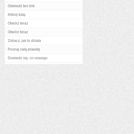
Odwiedź ten link
Kliknij tutaj
Otwórz teraz
Otwórz teraz
Zobacz, jak to działa
Poznaj całą prawdę
Dowiedz się, co nowego