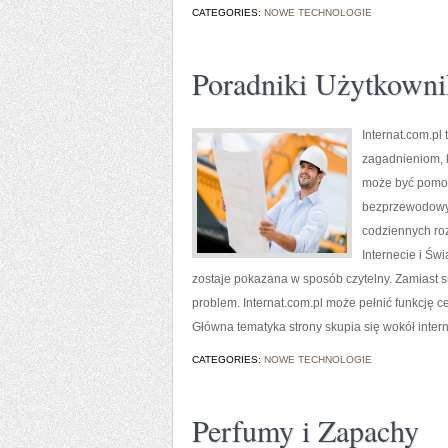
CATEGORIES:
NOWE TECHNOLOGIE
Poradniki Użytkowni
Internat.com.pl
zagadnieniom, k
może być pomocn
bezprzewodowyc
codziennych ro
Internecie i Św
zostaje pokazana w sposób czytelny. Zamiast su
problem. Internat.com.pl może pełnić funkcję ce
Główna tematyka strony skupia się wokół intern
CATEGORIES:
NOWE TECHNOLOGIE
Perfumy i Zapachy