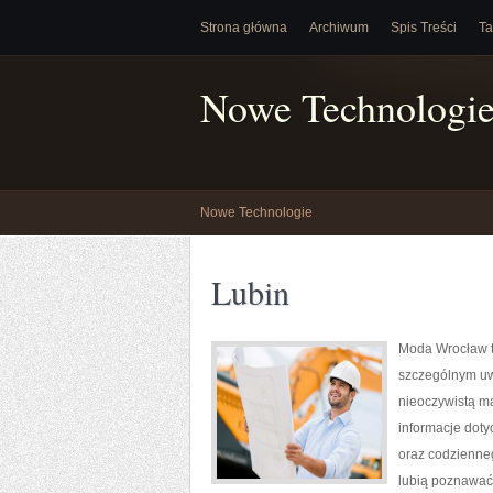
Strona główna
Archiwum
Spis Treści
Ta
Nowe Technologi
Nowe Technologie
Lubin
Moda Wrocław t
szczególnym uw
nieoczywistą ma
informacje dotyc
oraz codzienneg
lubią poznawać 