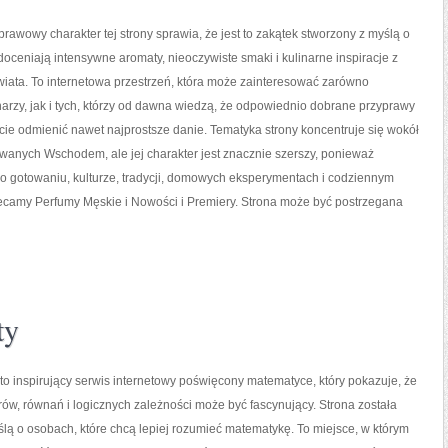
prawowy charakter tej strony sprawia, że jest to zakątek stworzony z myślą o
doceniają intensywne aromaty, nieoczywiste smaki i kulinarne inspiracje z
wiata. To internetowa przestrzeń, która może zainteresować zarówno
rzy, jak i tych, którzy od dawna wiedzą, że odpowiednio dobrane przyprawy
icie odmienić nawet najprostsze danie. Tematyka strony koncentruje się wokół
wanych Wschodem, ale jej charakter jest znacznie szerszy, ponieważ
 o gotowaniu, kulturze, tradycji, domowych eksperymentach i codziennym
amy Perfumy Męskie i Nowości i Premiery. Strona może być postrzegana
ty
o inspirujący serwis internetowy poświęcony matematyce, który pokazuje, że
orów, równań i logicznych zależności może być fascynujący. Strona została
lą o osobach, które chcą lepiej rozumieć matematykę. To miejsce, w którym