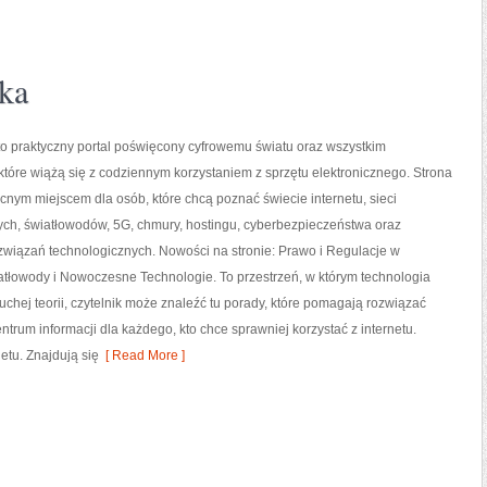
ka
 to praktyczny portal poświęcony cyfrowemu światu oraz wszystkim
tóre wiążą się z codziennym korzystaniem z sprzętu elektronicznego. Strona
ym miejscem dla osób, które chcą poznać świecie internetu, sieci
h, światłowodów, 5G, chmury, hostingu, cyberbezpieczeństwa oraz
związań technologicznych. Nowości na stronie: Prawo i Regulacje w
iatłowody i Nowoczesne Technologie. To przestrzeń, w którym technologia
chej teorii, czytelnik może znaleźć tu porady, które pomagają rozwiązać
ntrum informacji dla każdego, kto chce sprawniej korzystać z internetu.
etu. Znajdują się
[ Read More ]