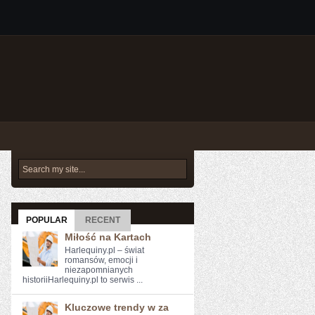
POPULAR
RECENT
Miłość na Kartach
Harlequiny.pl – świat
romansów, emocji i
niezapomnianych
historiiHarlequiny.pl to serwis ...
Kluczowe trendy w za