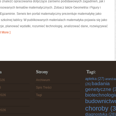
e znaleźć opracowania dotyczące zarówno podstawowych zagadnień, jak i
nsowanych tematów matematycznych. Zobacz także Geometria i Figury i
Egzaminie. Serwis ten portal matematyczny prezentuje matematykę jako
o szkolnej tablicy. W publikowanych materiałach matematyka pojawia się jako
cje, planować wydatki, rozumieć technologię, analizować dane, rozwiązywać
 More ]
a
Strony
Tagi:
apteka
(27)
aranża
2026
Archiwum
badania
(26)
6
Spis Treści
genetyczne
(
biotechnologi
2026
Tagi
budownictw
choroby
(3
2026
diagnostyka
(28)