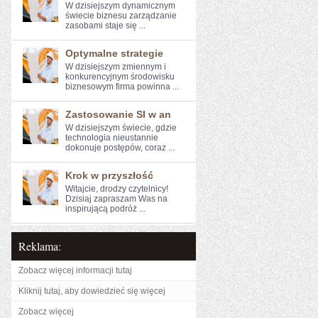
W dzisiejszym ⁣dynamicznym
‌świecie biznesu zarządzanie
zasobami staje się ...
Optymalne strategie
W dzisiejszym zmiennym i
konkurencyjnym środowisku
biznesowym firma ‌powinna ...
Zastosowanie SI w an
W dzisiejszym świecie, ​gdzie
technologia nieustannie
dokonuje ⁤postępów, coraz ...
Krok w przyszłość
Witajcie, drodzy czytelnicy!
Dzisiaj zapraszam‌ Was na
inspirującą ⁢podróż ...
Reklama:
Zobacz więcej informacji tutaj
Kliknij tutaj, aby dowiedzieć się więcej
Zobacz więcej