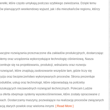
perełki, które często umykają podczas szybkiego zwiedzania. Dzięki temu
tów planujących weekendowy wyjazd, jak i dla mieszkańców regionu, którzy
acyjne rozwiązania przeznaczone dla zakładów produkcyjnych, dostarczając
temy oraz urządzenia wykorzystujące technologię ciśnieniową. Nasza
centruje się na projektowaniu, produkcji, wdrażaniu oraz rozwoju
związań, które znajdują zastosowanie wszędzie tam, gdzie liczy się
cyzja oraz bezpieczeństwo wykonywanych procesów. Strona prezentuje
roduktów, usług oraz technologii, które odpowiadają na potrzeby
oszukujących niezawodnych rozwiązań technicznych. Polecam Ludzie
za oferta obejmuje systemy wysokociśnieniowe, które zostały opracowane z
iach. Dostarczamy maszyny, pozwalające na realizację procesów związanych
acją starych powłok oraz wieloma innymi
[ Read More ]