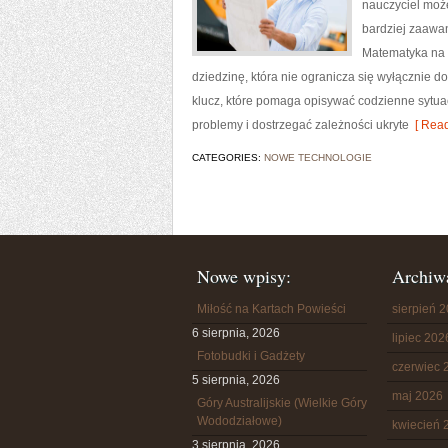
nauczyciel moż
bardziej zaawa
Matematyka na 
dziedzinę, która nie ogranicza się wyłącznie d
klucz, które pomaga opisywać codzienne sytua
problemy i dostrzegać zależności ukryte
[ Read
CATEGORIES:
NOWE TECHNOLOGIE
Nowe wpisy:
Archiw
Miłość na Kartach Powieści
sierpień 
6 sierpnia, 2026
lipiec 202
Fotobudki i Gadżety
czerwiec 
5 sierpnia, 2026
maj 2026
Góry Australijskie (Wielkie Góry
Wododziałowe)
kwiecień 
3 sierpnia, 2026