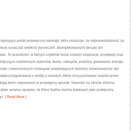
nspirujący portal poświęcony ekologii, który pokazuje, że odpowiedzialność za
 musi oznaczać wielkich wyrzeczeń, skomplikowanych decyzji ani
an. To przestrzeń, w którym czytelnik może znaleźć inspiracje, przykłady oraz
 dotyczące codziennych wyborów, domu, zakupów, podróży, gotowania, energii,
yrody i nowoczesnych rozwiązań wspierających bardziej zrównoważony styl
została przygotowana z myślą o osobach, które chcą poznawać współczesne
ają treści napisanych w przystępny sposób. Nowości na stronie Zielona
rakter serwisu sprawia, że Ekos-Sułów można traktować jako praktyczny
żyć
[ Read More ]