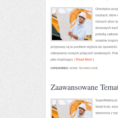
Orientalno-przy
osobach, które 
różnych stron ś
domowych kucha
potrafią całkow
smaków inspiro
przyprawy są tu punktem wyjścia do opowieści
odkrywaniu nowych połączeń smakowych. Polec
jako inspirujący
[ Read More ]
CATEGORIES:
NOWE TECHNOLOGIE
Zaawansowane Tema
SuperMatma.pl t
świat liczb, wz
stworzona z myś