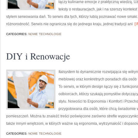
łączy kulinarne emocje z praktyczną wiedzą. U
teksty o restauracjach, jak i na szerszy kontek
stylem serwowania dań. To serwis dla tych, którzy lubią poznawać nowe smaki. 
różnorodność. Serwis nie ogranicza się do jednego kraju, jednej tradycji ani
[ 
CATEGORIES:
NOWE TECHNOLOGIE
DIY i Renowacje
Italsystem to dynamicznie rozwijająca się witryn
meblowej oraz konkretnych poradach dla osób u
To serwis, w którym design łączy się z funkcjon
odbiorcach, którzy szukają pomysłów dotycząc
stylu. Nowości to Ergonomia i Komfort i Przech
przygotowana dla osób, które chcą świadomie w
pomieszczeń. Można tu znaleźć treści poświęcone zarówno strefie wypoczynko
także innym wnętrzom, w których ważne są ergonomia, wytrzymałość i dopas
CATEGORIES:
NOWE TECHNOLOGIE