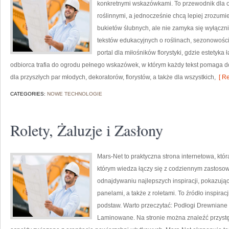
konkretnymi wskazówkami. To przewodnik dla os
roślinnymi, a jednocześnie chcą lepiej zrozumi
bukietów ślubnych, ale nie zamyka się wyłączni
tekstów edukacyjnych o roślinach, sezonowośc
portal dla miłośników florystyki, gdzie estetyka
odbiorca trafia do ogrodu pełnego wskazówek, w którym każdy tekst pomaga 
dla przyszłych par młodych, dekoratorów, florystów, a także dla wszystkich,
[ Re
CATEGORIES:
NOWE TECHNOLOGIE
Rolety, Żaluzje i Zasłony
Mars-Net to praktyczna strona internetowa, któr
którym wiedza łączy się z codziennym zastos
odnajdywaniu najlepszych inspiracji, pokazują
panelami, a także z roletami. To źródło inspirac
podstaw. Warto przeczytać: Podłogi Drewniane
Laminowane. Na stronie można znaleźć przystęp