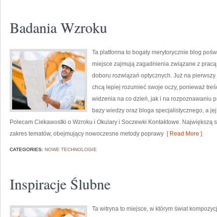
Badania Wzroku
Ta platforma to bogaty merytorycznie blog poś
miejsce zajmują zagadnienia związane z pracą o
doboru rozwiązań optycznych. Już na pierwszy rzu
chcą lepiej rozumieć swoje oczy, ponieważ treś
widzenia na co dzień, jak i na rozpoznawaniu p
bazy wiedzy oraz bloga specjalistycznego, a jej
Polecam Ciekawostki o Wzroku i Okulary i Soczewki Kontaktowe. Największą siłą
zakres tematów, obejmujący nowoczesne metody poprawy
[ Read More ]
CATEGORIES:
NOWE TECHNOLOGIE
Inspiracje Ślubne
Ta witryna to miejsce, w którym świat kompozyc