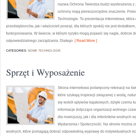
nazwa Ochrona Twierdza budzi wyobrażenia z za
ochrony mają pierwszorzędne znaczenie. Polec
Technologie. To prezentacja internetowa, któr
przedsiębiorców, jak i właścicieli posesji, dla których spokój nie jest dodat
funkcjonowania. W świecie, w którym ryzyko mogą pojawić się nagle, dobrze 
odpowiedzialnego zarządzania. Dlatego
[ Read More ]
CATEGORIES:
NOWE TECHNOLOGIE
Sprzęt i Wyposażenie
Strona internetowa poświęcony rekreacji na św
które szukają inspiracji związanej z wodą, nat
się wokół spływów kajakowych, dzięki czemu 
informacje dotyczące organizacji wolnego czas
dla nowicjuszy, jak i dla miłośników wodnych w
Wydarzenia i Społeczność. Na stronie można 
wodnych, które pomagają dobrać odpowiednią wyprawę do indywidualnych ocz