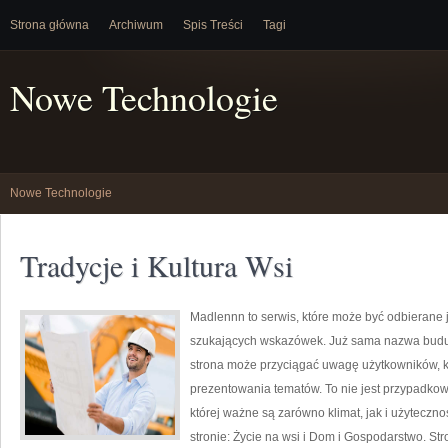
Strona główna
Archiwum
Spis Treści
Tagi
Nowe Technologie
Nowe Technologie
Tradycje i Kultura Wsi
Madlennn to serwis, które może być odbierane j
szukających wskazówek. Już sama nazwa buduj
strona może przyciągać uwagę użytkowników, kt
prezentowania tematów. To nie jest przypadkowy 
której ważne są zarówno klimat, jak i użytecz
stronie: Życie na wsi i Dom i Gospodarstwo. S