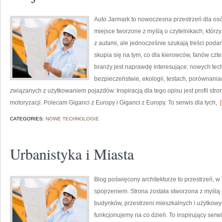
Auto Jarmark to nowoczesna przestrzeń dla osób
miejsce tworzone z myślą o czytelnikach, któr
z autami, ale jednocześnie szukają treści poda
skupia się na tym, co dla kierowców, fanów cz
branży jest naprawdę interesujące: nowych tec
bezpieczeństwie, ekologii, testach, porównani
związanych z użytkowaniem pojazdów. Inspiracją dla tego opisu jest profil stro
motoryzacji. Polecam Giganci z Europy i Giganci z Europy. To serwis dla tych,
[
CATEGORIES:
NOWE TECHNOLOGIE
Urbanistyka i Miasta
Blog poświęcony architekturze to przestrzeń, w
spojrzeniem. Strona została stworzona z myślą
budynków, przestrzeni mieszkalnych i użytkowyc
funkcjonujemy na co dzień. To inspirujący serw