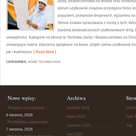
jazdy, bezpieczeństwa na drodze oraz doskonal
którym użytkownik znajdzie przystępne treści 
pojazdem, przepisów drogowych, egzaminu na pr
Strona została opracowana z myślą o tych, którz
bardziej doświadczonych użytkownikach dróg, k
umiejętności. Kategorie na stronie to Technika Jazdy i Bezpieczeństwo na Drod
omawiające realne zdarzenia spotykane na trasie, dzięki czemu użytkownik mo
jak i trudniejsze
[ Read More ]
CATEGORIES:
NOWE TECHNOLOGIE
Nowe wpisy:
Archiwa
Stro
Przepisy na śniadania
sierpień 2026
Arch
8 sierpnia, 2026
lipiec 2026
Spis T
Profilaktyka i ergonomia
czerwiec 2026
Tagi
7 sierpnia, 2026
maj 2026