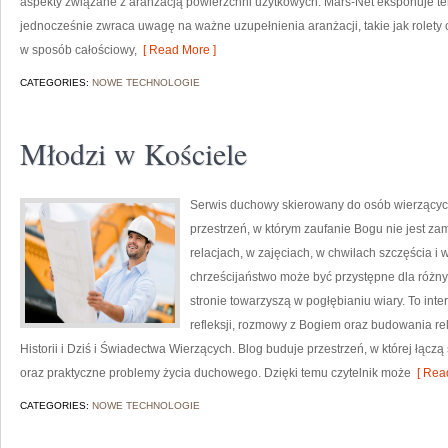
aspekty związane z aranżacją powierzchni użytkowych. Mars-Net eksponuje t
jednocześnie zwraca uwagę na ważne uzupełnienia aranżacji, takie jak rolety o
w sposób całościowy,
[ Read More ]
CATEGORIES:
NOWE TECHNOLOGIE
Młodzi w Kościele
Serwis duchowy skierowany do osób wierzących
przestrzeń, w którym zaufanie Bogu nie jest za
relacjach, w zajęciach, w chwilach szczęścia i 
chrześcijaństwo może być przystępne dla różn
stronie towarzyszą w pogłębianiu wiary. To in
refleksji, rozmowy z Bogiem oraz budowania rel
Historii i Dziś i Świadectwa Wierzących. Blog buduje przestrzeń, w której łączą 
oraz praktyczne problemy życia duchowego. Dzięki temu czytelnik może
[ Read
CATEGORIES:
NOWE TECHNOLOGIE