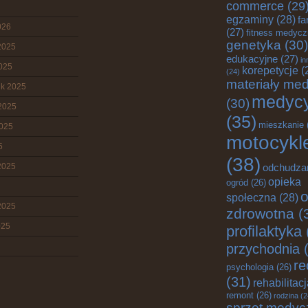
commerce
(29
egzaminy
(28)
fa
026
(27)
fitness medyc
genetyka
(30)
2025
edukacyjne
(27)
in
2025
korepetycje
(
(24)
materiały me
ik 2025
medyc
(30)
2025
(35)
mieszkanie
2025
motocykl
5
(38)
2025
odchudza
opieka
ogród
(26)
o
społeczna
(28)
2025
zdrowotna
(
025
profilaktyka
przychodnia
(
re
psychologia
(26)
(31)
rehabilitac
remont
(26)
rodzina
(2
sprzęt medyc