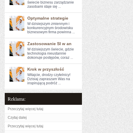
‌świecie biznesu zarządzanie
zasobami staje się ...
Optymalne strategie
W dzisiejszym zmiennym i
konkurencyjnym środowisku
biznesowym firma ‌powinna ...
Zastosowanie SI w an
W dzisiejszym świecie, ​gdzie
technologia nieustannie
dokonuje ⁤postępów, coraz ...
Krok w przyszłość
Witajcie, drodzy czytelnicy!
Dzisiaj zapraszam‌ Was na
inspirującą ⁢podróż ...
Reklama:
Przeczytaj więcej tutaj
Czytaj dalej
Przeczytaj więcej tutaj