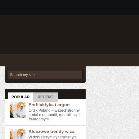
POPULAR
RECENT
Profilaktyka i ergon
Ortex Poland – wszechstronny
portal o ortopedii, rehabilitacji i
świadomym ...
Kluczowe trendy w za
W dzisiejszym ⁣dynamicznym