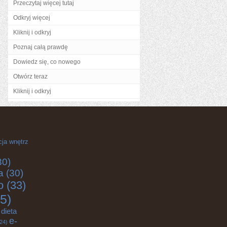
Przeczytaj więcej tutaj
Odkryj więcej
Kliknij i odkryj
Poznaj całą prawdę
Dowiedz się, co nowego
Otwórz teraz
Kliknij i odkryj
cja wnętrz
30)
a
(30)
o
(33)
5)
dieta
e-
24)