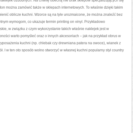
aklejek ozdobnych. Na chwilę obecną nie brak sklepów specjalizujących się
ndon można zamówić także w sklepach internetowych. To właśnie dzięki takim
ienić oblicze kuchni. Wzorce są na tyle urozmaicone, że można znaleźć bez
etnym wymogom, co ukazuje termin printing on vinyl. Przykładowo
kie, w związku z czym wykorzystanie takich właśnie naklejek jest w
bności warto pomyśleć oraz o innych akcesoriach – jak na przykład obrus w
 wyposażenia kuchni (np. chlebak czy drewniana patera na owoce), wianek z
ół. I w ten oto sposób wolno stworzyć w własnej kuchni popularny styl country