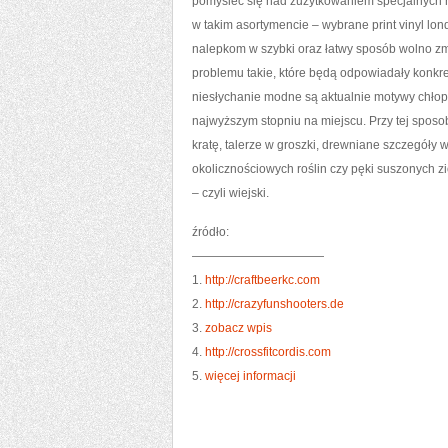
pomyśleć się nad zużytkowaniem specjalnych n
w takim asortymencie – wybrane print vinyl lo
nalepkom w szybki oraz łatwy sposób wolno zm
problemu takie, które będą odpowiadały konkr
niesłychanie modne są aktualnie motywy chłops
najwyższym stopniu na miejscu. Przy tej sposo
kratę, talerze w groszki, drewniane szczegóły
okolicznościowych roślin czy pęki suszonych zi
– czyli wiejski.
źródło:
———————————
1.
http://craftbeerkc.com
2.
http://crazyfunshooters.de
3.
zobacz wpis
4.
http://crossfitcordis.com
5.
więcej informacji