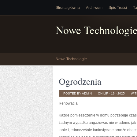
Strona główna
Archiwum
Spis Treści
Ta
Nowe Technologi
Nowe Technologie
Ogrodzenia
POSTED BY ADMIN
ON LIP - 19 - 2025
WI
Renowacja
Każde pomieszczenie w domu potrzebuje czasam
żadnym wypadku angażować nie wiadomo jak g
tanie i jednocześnie fantastyczne aranże obecni