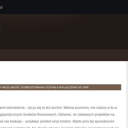
gi
e
OGRODZENIA
TH
MOŻLIWOŚĆ KOMENTOWANIA
ZOSTAŁA WYŁĄCZONA
SO FAR
i odnowienia – tyczy się to też kuchni. Wbrew pozorom, nie należy w to w
igantycznych środków finansowych. Głównie, że ciekawych projektów na
e nie brakuje – przykład: printed vinyl london. Warto przy tej sposobności