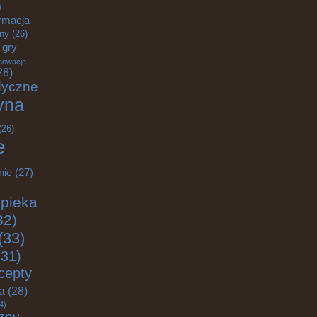
)
rmacja
zny
(26)
gry
nowacje
28)
dyczne
yna
(26)
e
nie
(27)
pieka
32)
(33)
31)
cepty
ja
(28)
4)
zny