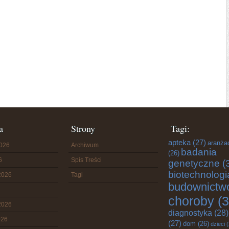
a
Strony
Tagi:
apteka
(27)
aranża
2026
Archiwum
badania
(26)
6
Spis Treści
genetyczne
(
biotechnologi
2026
Tagi
budownictw
choroby
(3
2026
diagnostyka
(28)
026
(27)
dom
(26)
dzieci
(