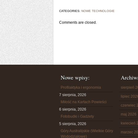
CATEGORIES:
NOWE TECHNOLOGIE
Comments are closed.
Nowe wpisy:
Archiw
Profilaktyka i ergonomia
sierpień 
7 sierpnia, 2026
lipiec 202
Miłość na Kartach Powieści
czerwiec 
6 sierpnia, 2026
maj 2026
Fotobudki i Gadżety
kwiecień 
5 sierpnia, 2026
Góry Australijskie (Wielkie Góry
marzec 2
Wododziałowe)