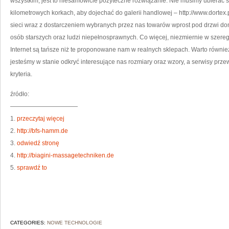
wszystkim, jest to niesamowicie pożyteczne rozwiązanie. Nie musimy ubierać s
kilometrowych korkach, aby dojechać do galerii handlowej – http://www.dortex
sieci wraz z dostarczeniem wybranych przez nas towarów wprost pod drzwi domó
osób starszych oraz ludzi niepełnosprawnych. Co więcej, niezmiernie w szer
Internet są tańsze niż te proponowane nam w realnych sklepach. Warto również
jesteśmy w stanie odkryć interesujące nas rozmiary oraz wzory, a serwisy przew
kryteria.
źródło:
———————————
1.
przeczytaj więcej
2.
http://bfs-hamm.de
3.
odwiedź stronę
4.
http://biagini-massagetechniken.de
5.
sprawdź to
CATEGORIES:
NOWE TECHNOLOGIE