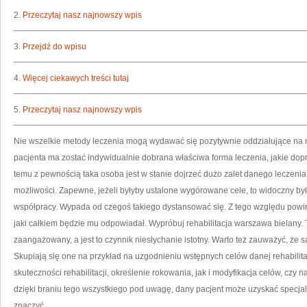
PO
DO
2.
Przeczytaj nasz najnowszy wpis
ZD
3.
Przejdź do wpisu
4.
Więcej ciekawych treści tutaj
5.
Przeczytaj nasz najnowszy wpis
Nie wszelkie metody leczenia mogą wydawać się pozytywnie oddziałujące na 
pacjenta ma zostać indywidualnie dobrana właściwa forma leczenia, jakie dop
temu z pewnością taka osoba jest w stanie dojrzeć dużo zalet danego leczenia, 
możliwości. Zapewne, jeżeli byłyby ustalone wygórowane cele, to widoczny był
współpracy. Wypada od czegoś takiego dystansować się. Z tego względu powinien
jaki całkiem będzie mu odpowiadał. Wypróbuj rehabilitacja warszawa bielany. 
zaangażowany, a jest to czynnik niesłychanie istotny. Warto też zauważyć, że są
Skupiają się one na przykład na uzgodnieniu wstępnych celów danej rehabilitac
skuteczności rehabilitacji, określenie rokowania, jak i modyfikacja celów, czy n
dzięki braniu tego wszystkiego pod uwagę, dany pacjent może uzyskać specja
znaczyć.