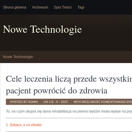
Strona główna
Archiwum
Spis Treści
Tagi
Nowe Technologie
Nowe Technologie
Cele leczenia liczą przede wszystk
pacjent powrócić do zdrowia
CE
POSTED BY ADMIN
ON LIS - 6 - 2025
WITH
MOŻLIWOŚĆ KOMENTOWANIA
ZO
LEC
LIC
To, na czym skupia się dana rehabilitacja na pewno będzie miała wpływ na pr
PR
WSZ
NA
TYM
ŻE
1.
Zobacz, o co chodzi
DA
PAC