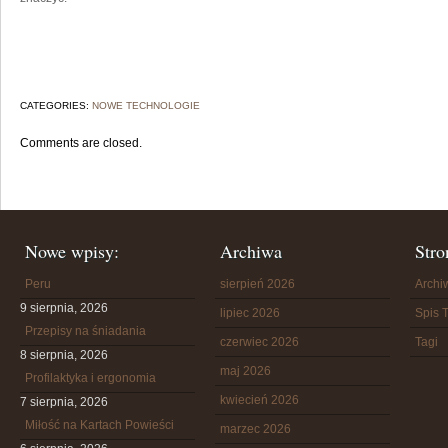
CATEGORIES:
NOWE TECHNOLOGIE
Comments are closed.
Nowe wpisy:
Archiwa
Stro
Peru
sierpień 2026
Arch
9 sierpnia, 2026
lipiec 2026
Spis T
Przepisy na śniadania
czerwiec 2026
Tagi
8 sierpnia, 2026
maj 2026
Profilaktyka i ergonomia
kwiecień 2026
7 sierpnia, 2026
Miłość na Kartach Powieści
marzec 2026