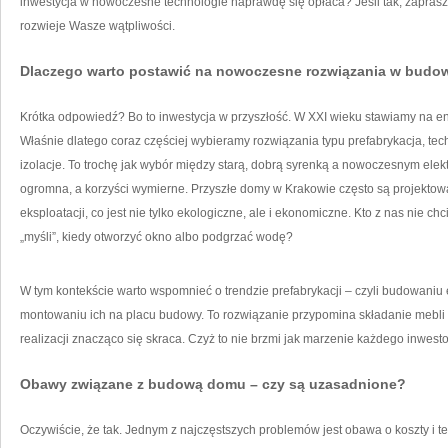
inwestycja w nowoczesne technologie naprawdę się opłaca? Jeśli tak, zaprasz
rozwieje Wasze wątpliwości.
Dlaczego warto postawić na nowoczesne rozwiązania w budo
Krótka odpowiedź? Bo to inwestycja w przyszłość. W XXI wieku stawiamy na en
Właśnie dlatego coraz częściej wybieramy rozwiązania typu prefabrykacja, t
izolacje. To trochę jak wybór między starą, dobrą syrenką a nowoczesnym ele
ogromna, a korzyści wymierne. Przyszłe domy w Krakowie często są projektowa
eksploatacji, co jest nie tylko ekologiczne, ale i ekonomiczne. Kto z nas nie c
„myśli”, kiedy otworzyć okno albo podgrzać wodę?
W tym kontekście warto wspomnieć o trendzie prefabrykacji – czyli budowani
montowaniu ich na placu budowy. To rozwiązanie przypomina składanie mebli z
realizacji znacząco się skraca. Czyż to nie brzmi jak marzenie każdego inwest
Obawy związane z budową domu – czy są uzasadnione?
Oczywiście, że tak. Jednym z najczęstszych problemów jest obawa o koszty i ter