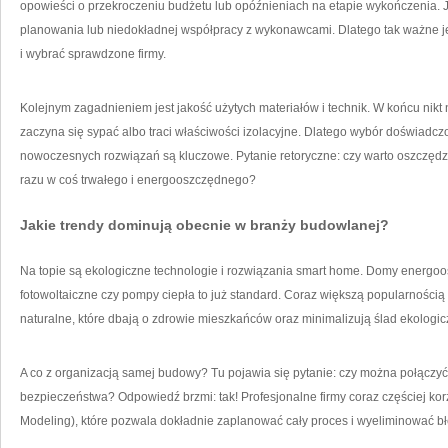
opowieści o przekroczeniu budżetu lub opóźnieniach na etapie wykończenia. 
planowania lub niedokładnej współpracy z wykonawcami. Dlatego tak ważne jes
i wybrać sprawdzone firmy.
Kolejnym zagadnieniem jest jakość użytych materiałów i technik. W końcu nikt n
zaczyna się sypać albo traci właściwości izolacyjne. Dlatego wybór doświad
nowoczesnych rozwiązań są kluczowe. Pytanie retoryczne: czy warto oszczęd
razu w coś trwałego i energooszczędnego?
Jakie trendy dominują obecnie w branży budowlanej?
Na topie są ekologiczne technologie i rozwiązania smart home. Domy energ
fotowoltaiczne czy pompy ciepła to już standard. Coraz większą popularnością c
naturalne, które dbają o zdrowie mieszkańców oraz minimalizują ślad ekologicz
A co z organizacją samej budowy? Tu pojawia się pytanie: czy można połączy
bezpieczeństwa? Odpowiedź brzmi: tak! Profesjonalne firmy coraz częściej korz
Modeling), które pozwala dokładnie zaplanować cały proces i wyeliminować bł