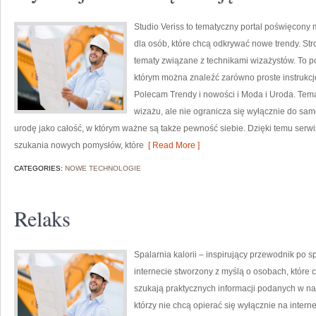
Studio Veriss to tematyczny portal poświęcon
dla osób, które chcą odkrywać nowe trendy. Stro
tematy związane z technikami wizażystów. To p
którym można znaleźć zarówno proste instrukcj
Polecam Trendy i nowości i Moda i Uroda. Tema
wizażu, ale nie ogranicza się wyłącznie do sa
urodę jako całość, w którym ważne są także pewność siebie. Dzięki temu serw
szukania nowych pomysłów, które
[ Read More ]
CATEGORIES:
NOWE TECHNOLOGIE
Relaks
Spalarnia kalorii – inspirujący przewodnik po sp
internecie stworzony z myślą o osobach, które 
szukają praktycznych informacji podanych w nat
którzy nie chcą opierać się wyłącznie na intern