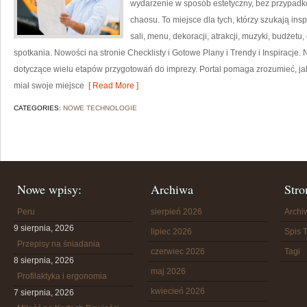
wydarzenie w sposób estetyczny, bez przypadk
chaosu. To miejsce dla tych, którzy szukają i
sali, menu, dekoracji, atrakcji, muzyki, budżet
spotkania. Nowości na stronie Checklisty i Gotowe Plany i Trendy i Inspiracje.
dotyczące wielu etapów przygotowań do imprezy. Portal pomaga zrozumieć, ja
miał swoje miejsce
[ Read More ]
CATEGORIES:
NOWE TECHNOLOGIE
Nowe wpisy:
Archiwa
Stro
Peru
sierpień 2026
Arch
9 sierpnia, 2026
lipiec 2026
Spis T
Przepisy na śniadania
czerwiec 2026
Tagi
8 sierpnia, 2026
maj 2026
Profilaktyka i ergonomia
kwiecień 2026
7 sierpnia, 2026