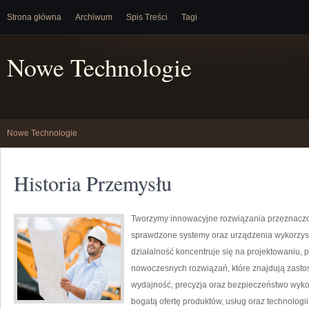
Strona główna
Archiwum
Spis Treści
Tagi
Nowe Technologie
Nowe Technologie
Historia Przemysłu
Tworzymy innowacyjne rozwiązania przeznaczo
sprawdzone systemy oraz urządzenia wykorzyst
działalność koncentruje się na projektowaniu, 
nowoczesnych rozwiązań, które znajdują zastos
wydajność, precyzja oraz bezpieczeństwo wyk
bogatą ofertę produktów, usług oraz technologi