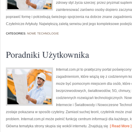
zdrowy styl życia szerzej: przez pryzmat suplem
zainteresować zarówno osoby dopiero zaczynają
poprawić formę i potrzebują świeżego spojrzenia na dobrze znane zagadnienia
Czytelnicze Artykuły. Największą zaletą serwisu jest jego kompleksowe podejś
CATEGORIES:
NOWE TECHNOLOGIE
Poradniki Użytkownika
Internat.com.pl to praktyczny portal poświęcon
zagadnieniom, które wiążą się z codziennym ko
może być pomocnym miejscem dla osób, które ch
bezprzewodowych, światłowodów, 5G, chmury, 
codziennych rozwiązań technologicznych. Nowo
Internecie i Światłowody i Nowoczesne Technolo
zostaje pokazana w sposób czytelny. Zamiast suchej teorii, czytelnik może zna
problem. Internat.com.pl może pełnić funkcję centrum informacji dla każdego, kt
Główna tematyka strony skupia się wokół internetu. Znajdują się
[ Read More ]