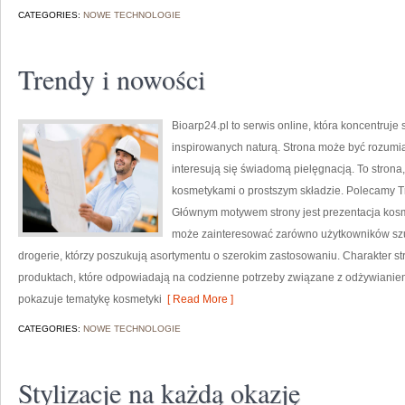
CATEGORIES:
NOWE TECHNOLOGIE
Trendy i nowości
Bioarp24.pl to serwis online, która koncentruj
inspirowanych naturą. Strona może być rozumia
interesują się świadomą pielęgnacją. To strona
kosmetykami o prostszym składzie. Polecamy Tr
Głównym motywem strony jest prezentacja kosme
może zainteresować zarówno użytkowników szu
drogerie, którzy poszukują asortymentu o szerokim zastosowaniu. Charakter st
produktach, które odpowiadają na codzienne potrzeby związane z odżywianiem 
pokazuje tematykę kosmetyki
[ Read More ]
CATEGORIES:
NOWE TECHNOLOGIE
Stylizacje na każdą okazję