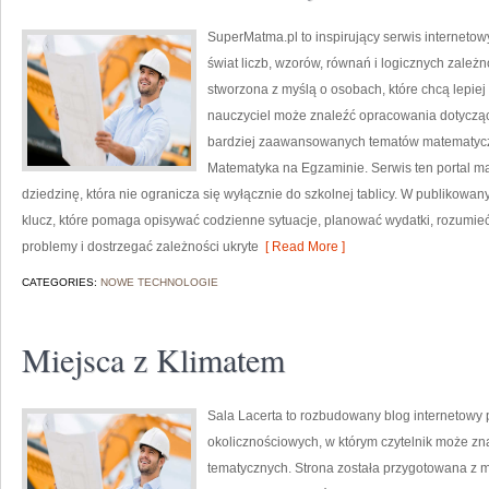
SuperMatma.pl to inspirujący serwis interneto
świat liczb, wzorów, równań i logicznych zależn
stworzona z myślą o osobach, które chcą lepie
nauczyciel może znaleźć opracowania dotyczą
bardziej zaawansowanych tematów matematyczn
Matematyka na Egzaminie. Serwis ten portal m
dziedzinę, która nie ogranicza się wyłącznie do szkolnej tablicy. W publikowa
klucz, które pomaga opisywać codzienne sytuacje, planować wydatki, rozumie
problemy i dostrzegać zależności ukryte
[ Read More ]
CATEGORIES:
NOWE TECHNOLOGIE
Miejsca z Klimatem
Sala Lacerta to rozbudowany blog internetowy 
okolicznościowych, w którym czytelnik może z
tematycznych. Strona została przygotowana z 